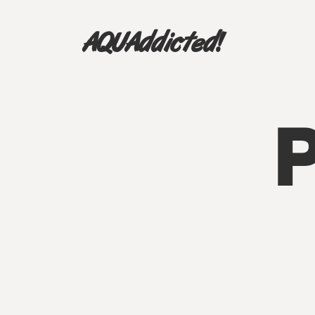
AQUAddicted!
P