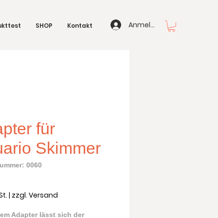
Anmelden
kttest
SHOP
Kontakt
pter für
ario Skimmer
nummer: 0060
reis
St.
|
zzgl. Versand
sem Adapter lässt sich der