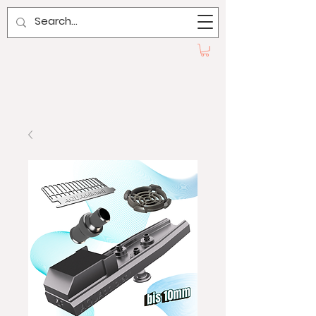
AQUAddicted!