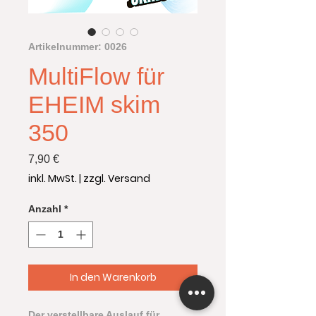
Artikelnummer: 0026
MultiFlow für
EHEIM skim
350
Preis
7,90 €
inkl. MwSt.
|
zzgl. Versand
Anzahl
*
In den Warenkorb
Der verstellbare Auslauf für